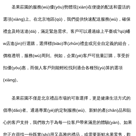
圣果莊園的服務(wù)優(yōu)勢體現(xiàn)在便捷的配送和靈活的
選項(xiàng)上。在北京地區(qū)，我們提供快速配送服務(wù)，確保
禮盒及時送達(dá)，滿足緊急需求。客戶可以通過線上平臺或?qū)嶓
w店進(jìn)行選購，選擇標(biāo)準(zhǔn)禮盒或完全自定義的組合，
價格透明，服務(wù)周到。例如，企業(yè)客戶可批量訂購，享受折
扣優(yōu)惠，而個人客戶則能輕松找到適合各種預(yù)算的選項
(xiàng)。
圣果莊園不僅是北京禮品市場的可靠選擇，更是健康生活方式的
倡導(dǎo)者。通過專業(yè)的定制服務(wù)、新鮮的產(chǎn)品和貼
心的客戶支持，我們致力于為每一位客戶帶來滿意的體驗(yàn)。如果
您正在尋找一份既實(shí)用又高雅的禮品，或需要新鮮水果零售，歡